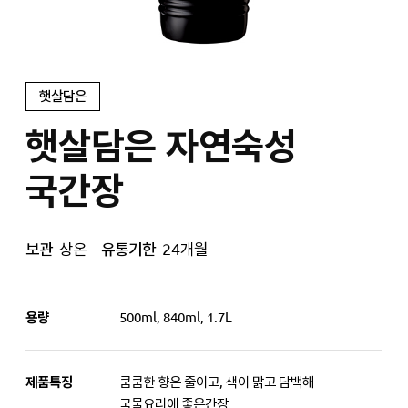
햇살담은
햇살담은 자연숙성
국간장
보관
상온
유통기한
24개월
용량
500ml, 840ml, 1.7L
제품특징
쿰쿰한 향은 줄이고, 색이 맑고 담백해
국물요리에 좋은간장