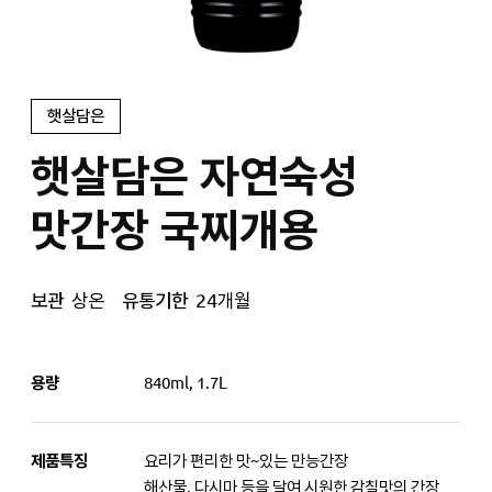
햇살담은
햇살담은 자연숙성
맛간장 국찌개용
보관
상온
유통기한
24개월
용량
840ml, 1.7L
제품특징
요리가 편리한 맛~있는 만능간장
해산물, 다시마 등을 달여 시원한 감칠맛의 간장