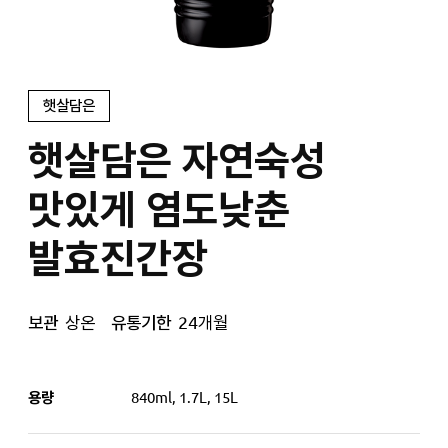
햇살담은
햇살담은 자연숙성
맛있게 염도낮춘
발효진간장
보관
상온
유통기한
24개월
용량
840ml, 1.7L, 15L