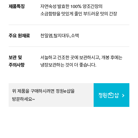
제품특징
자연숙성 발효한 100% 양조간장의
소금함량을 맛있게 줄인 부드러운 맛의 간장
주요 원재료
천일염,탈지대두,소맥
보관 및
서늘하고 건조한 곳에 보관하시고, 개봉 후에는
주의사항
냉장보관하는 것이 더 좋습니다.
위 제품을 구매하시려면 정원e샵을
방문하세요~