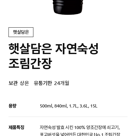
햇살담은
햇살담은 자연숙성
조림간장
보관
상온
유통기한
24개월
용량
500ml, 840ml, 1.7L, 3.6L, 15L
제품특징
자연숙성 발효 시킨 100% 양조간장에 쇠고기,
표고버섯을 넣어만든 대한민국 No.1 조림간장