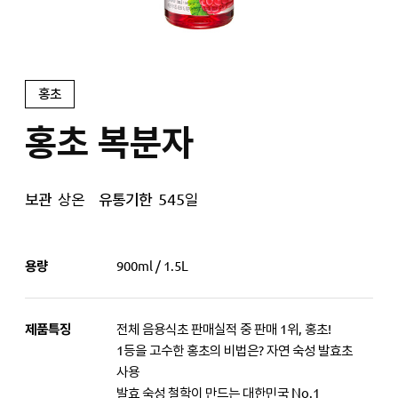
홍초
홍초 복분자
보관
상온
유통기한
545일
용량
900ml / 1.5L
제품특징
전체 음용식초 판매실적 중 판매 1위, 홍초!
1등을 고수한 홍초의 비법은? 자연 숙성 발효초
사용
발효 숙성 철학이 만드는 대한민국 No.1