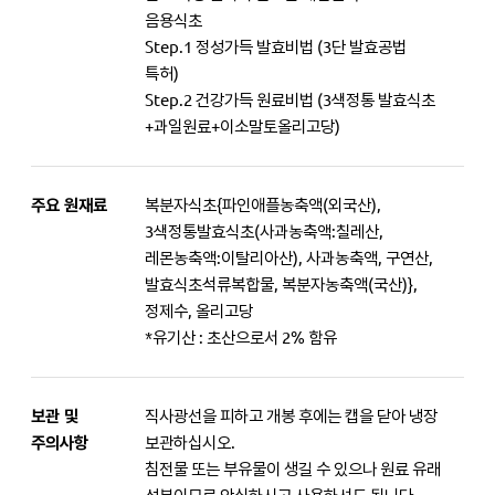
음용식초
Step.1 정성가득 발효비법 (3단 발효공법
특허)
Step.2 건강가득 원료비법 (3색정통 발효식초
+과일원료+이소말토올리고당)
주요 원재료
복분자식초{파인애플농축액(외국산),
3색정통발효식초(사과농축액:칠레산,
레몬농축액:이탈리아산), 사과농축액, 구연산,
발효식초석류복합물, 복분자농축액(국산)},
정제수, 올리고당
*유기산 : 초산으로서 2% 함유
보관 및
직사광선을 피하고 개봉 후에는 캡을 닫아 냉장
주의사항
보관하십시오.
침전물 또는 부유물이 생길 수 있으나 원료 유래