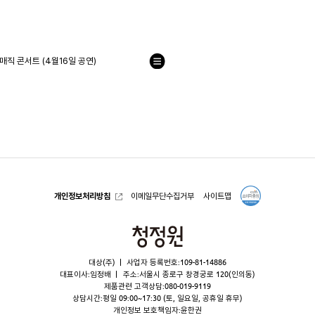
직 콘서트 (4월16일 공연)
목
록
으
로
개인정보처리방침
이메일무단수집거부
사이트맵
청
정
대상(주)
사업자 등록번호:109-81-14886
원
대표이사:임정배
주소:서울시 종로구 창경궁로 120(인의동)
제품관련 고객상담:
080-019-9119
상담시간:평일 09:00~17:30 (토, 일요일, 공휴일 휴무)
개인정보 보호책임자:윤한권