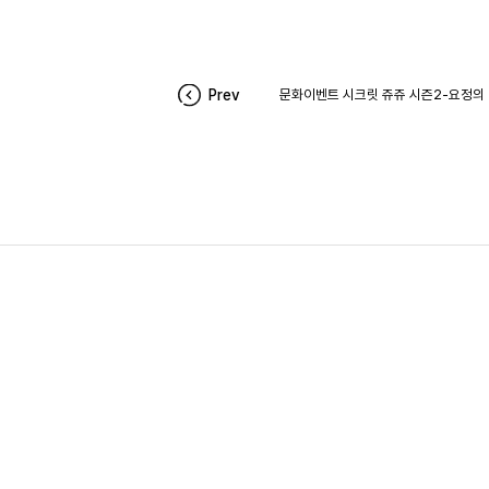
Prev
문화이벤트 시크릿 쥬쥬 시즌2-요정의 매