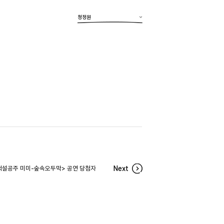
청정원
<백설공주 미미-숲속오두막> 공연 당첨자
Next