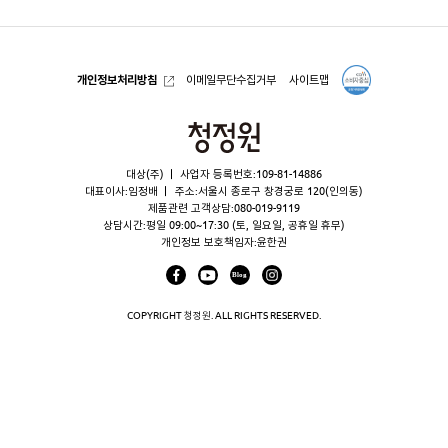
개인정보처리방침
이메일무단수집거부
사이트맵
청
정
대상(주)
사업자 등록번호:109-81-14886
원
대표이사:임정배
주소:서울시 종로구 창경궁로 120(인의동)
제품관련 고객상담:
080-019-9119
상담시간:평일 09:00~17:30 (토, 일요일, 공휴일 휴무)
개인정보 보호책임자:윤한권
COPYRIGHT 청정원. ALL RIGHTS RESERVED.