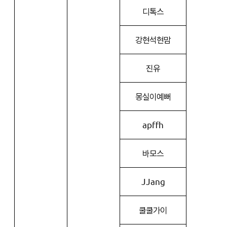
디톡스
강현석현맘
진유
몽실이예뻐
apffh
바모스
JJang
쿨쿨가이