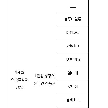
-___-
블루나일롱
미진사랑
kdwkis
렛츠고to
1개월
일마레
1만원 상당의
연속출석자
온라인 상품권
로빈이
30명
블랙호크