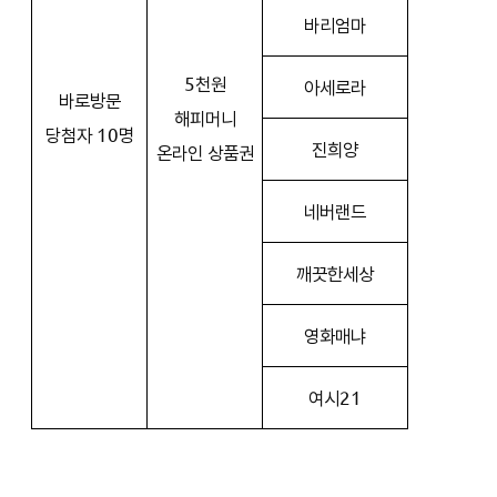
바리엄마
5천원
아세로라
바로방문
해피머니
당첨자 10명
진희양
온라인 상품권
네버랜드
깨끗한세상
영화매냐
여시21