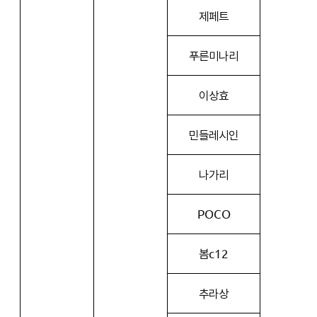
제페트
푸른미나리
이상효
민들레시인
나가리
POCO
봄c12
추라상