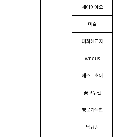
세아이에요
마술
태희혜교지
wndus
베스트초이
꽃고무신
행운가득찬
남규맘