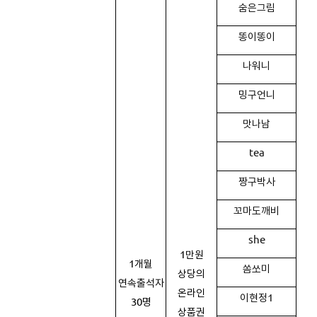
숨은그림
똥이똥이
나워니
밍구언니
맛나남
tea
짱구박사
꼬마도깨비
she
1만원
1개월
쏨쏘미
상당의
연속출석자
온라인
이현정1
30명
상품권