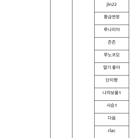
jin22
황금연못
루나리아
즌즌
쭈노코모
딸기 좋아
단이짱
나의보물1
사슴1
다음
rlac