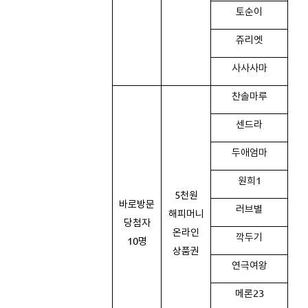
토순이
쥬리엣
사사사마
찬솔마루
센드라
두애엄마
원희1
5천원
바로방문
러브별
해피머니
당첨자
온라인
깍두기
10명
상품권
연극여왕
메론23