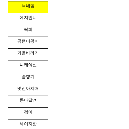
닉네임
예지언니
락희
곰탱이꽁이
가을바라기
니케여신
솔향기
멋진아지매
콩아달려
검이
세이지향