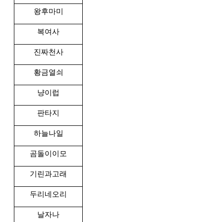
왕후마미
복여사
진짜천사
황금열쇠
냥이럽
판타지
하늘나일
곰돌이이모
기린과고래
두리네오리
날자나