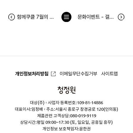
목
함께쿠클 7월의 기부천사
문화이벤트 - 갤럭시 히어로즈: 라쳇 앤 클랭크 당첨자
록
으
로
개인정보처리방침
이메일무단수집거부
사이트맵
청
정
대상(주)
사업자 등록번호:109-81-14886
원
대표이사:임정배
주소:서울시 종로구 창경궁로 120(인의동)
제품관련 고객상담:
080-019-9119
상담시간:평일 09:00~17:30 (토, 일요일, 공휴일 휴무)
개인정보 보호책임자:윤한권