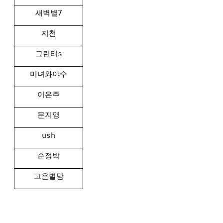
새벽별7
지천
그린티s
미녀와야수
이은주
문지영
ush
순정박
고은별맘