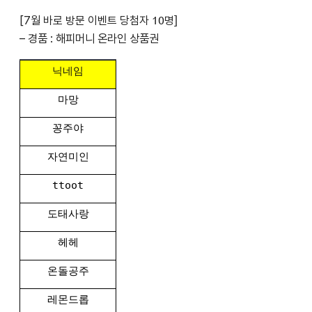
[7월
바로 방문 이벤트 당첨자 10명
]
– 경품 : 해피머니 온라인 상품권
닉네임
마망
꽁주야
자연미인
ttoot
도태사랑
헤헤
온돌공주
레몬드롭