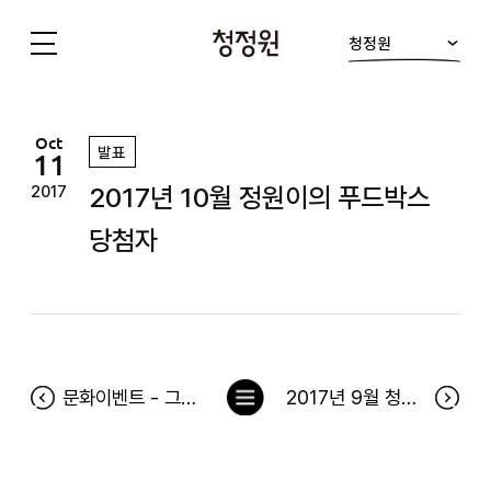
청정원
청
정
원
Oct
발표
11
2017년 10월 정원이의 푸드박스
2017
당첨자
목
문화이벤트 - 그녀를 믿지마세요 당첨자
2017년 9월 청정원 출석 이벤트 및 바로 방문 당첨자
록
으
로