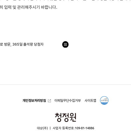
히 입력 및 관리해주시기 바랍니다.
바로 방문, 365일 출석왕 당첨자
목
록
으
로
개인정보처리방침
이메일무단수집거부
사이트맵
청
정
대상(주)
사업자 등록번호:109-81-14886