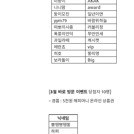
미방이
AKAK
니니맘
award
둥이모친
일년이면
yym79
바람위하늘
떠뽀끼사죵
러블리정
폭풍의언덕
쭈만만세
과일라떼
캐시캣
에란쵸
vip
히호
뚱띠영
보라돌이
Big
[
3
월 바로 방문 이벤트
당첨자 10명]
–
경품 : 5천원 해피머니 온라인 상품권
닉네임
뿡땡빵땡똥
하퍼