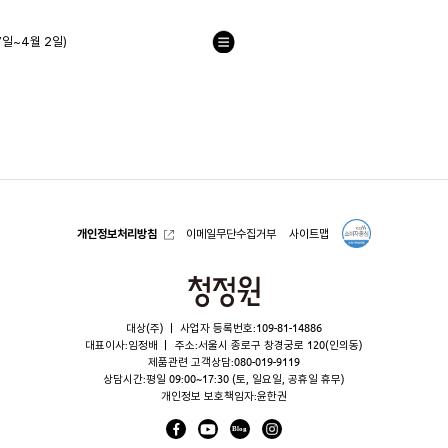
일~4월 2일)
목
록
으
로
개인정보처리방침
이메일무단수집거부
사이트맵
청
정
대상(주)
사업자 등록번호:109-81-14886
원
대표이사:임정배
주소:서울시 종로구 창경궁로 120(인의동)
제품관련 고객상담:
080-019-9119
상담시간:평일 09:00~17:30 (토, 일요일, 공휴일 휴무)
개인정보 보호책임자:윤한권