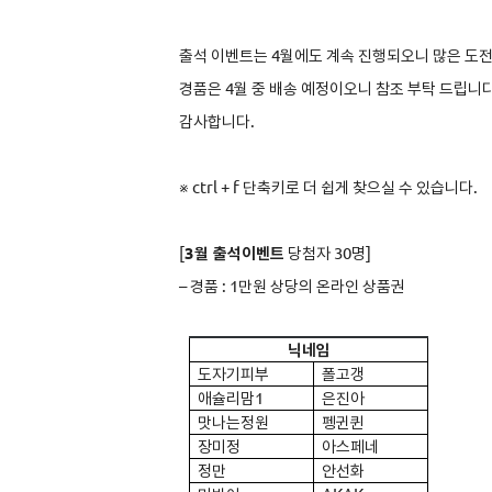
출석 이벤트는 4월에도 계속 진행되오니 많은 도
경품은 4월 중 배송 예정이오니 참조 부탁 드립니다
감사합니다.
※ ctrl + f 단축키로 더 쉽게 찾으실 수 있습니다.
[
3
월 출석이벤트
당첨자 30명]
–
경품 : 1만원 상당의 온라인 상품권
닉네임
도자기피부
폴고갱
애슐리맘1
은진아
맛나는정원
펭귄퀸
장미정
아스페네
정만
안선화