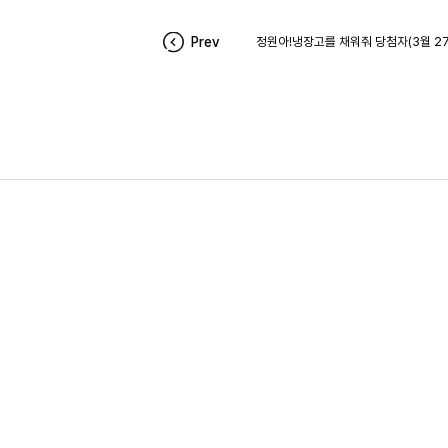
Prev
정원아!냉장고를 채워줘 당첨자(3월 27