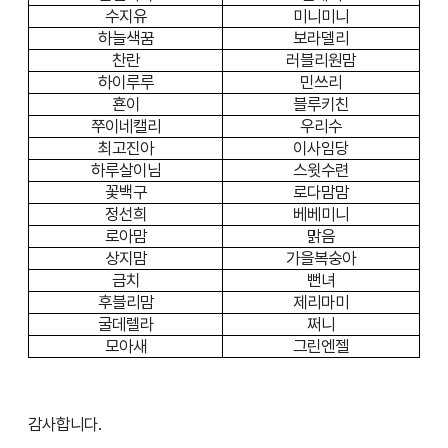
수지유
미니미니
하늘색꿈
보라델리
찬란
러블리원맘
하이루루
민쓰리
횬이
블루키친
쭈이네캘리
우리수
최고진아
이사임당
하루살이님
스윗수련
꽃백구
로다맘맘
정선희
베베미니
로아맘
맑음
상지맘
가을복숭아
금치
뻔녀
후블리맘
제리마미
굴데렐라
쩌니
모아새
그린엔젤
감사합니다.