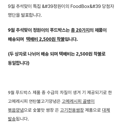
9월 추석맞이 특집 &#39정원이의 FoodBox&#39 당첨자
명단을 발표합니다.
9월 추석맞이 정원이의 푸드박스는
총 20가지
의 제품이
배송되며
택배비 2,500원 착불
입니다.
(두 상자로 나뉘어 배송 되며 택배비는 2,500원 착불로
동일합니다)
9월 푸드박스 제품 중 수급의 차질이 생겨 기 제공되기로 한
고메레시피 연탄불고기양념은
고메레시피 골뱅이
볶음양념
으로 숯불맛 쌈장 은
고기전용쌈장
제품으로
대체
발송
됩니다.