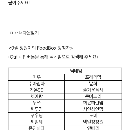
붙여주세요!
ㅁ 배너다운받기
<9월 정원이의 FoodBox 당첨자>
(Ctrl + F 버튼을 통해 닉네임으로 검색해 주세요)
닉네임
미우
프레리맘
수아엄마
날희
가온99
즐거운식사
채예랑
큰며느리
두쓰
희윤하린맘
씨투맘
시연성연맘
푸우딩
노미
씨밀레
백일장장원
은진하다
앤베리