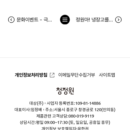
목
문화이벤트 - 극장판 요괴워치-하늘을 나는 고래와 더블세계다냥! 당첨자
정원아! 냉장고를 채워줘 당첨자(8월 28일~9월 3일) 및 8월 베스트 당첨톡 당첨자
록
으
로
개인정보처리방침
이메일무단수집거부
사이트맵
청
정
대상(주)
사업자 등록번호:109-81-14886
원
대표이사:임정배
주소:서울시 종로구 창경궁로 120(인의동)
제품관련 고객상담:
080-019-9119
상담시간:평일 09:00~17:30 (토, 일요일, 공휴일 휴무)
개인정보 보호책임자:윤한권