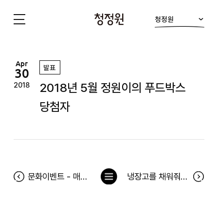
청정원
청
정
원
Apr
발표
30
2018년 5월 정원이의 푸드박스
2018
당첨자
목
문화이벤트 - 매직빈 예매권 당첨자
냉장고를 채워줘 67차 당첨자(4월 23일~4월 29일) 및 4월 베스트 당첨톡 당첨자
록
으
로