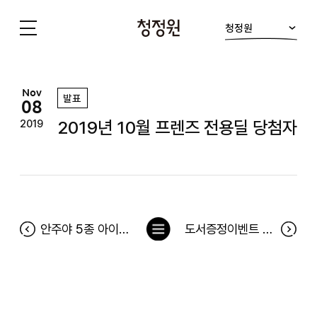
청정원
청
정
원
Nov
발표
08
2019년 10월 프렌즈 전용딜 당첨자
2019
목
안주야 5종 아이콘 찾기 이벤트 당첨자
도서증정이벤트 <론리플래닛 베스트 베트남> 당첨자
록
으
로