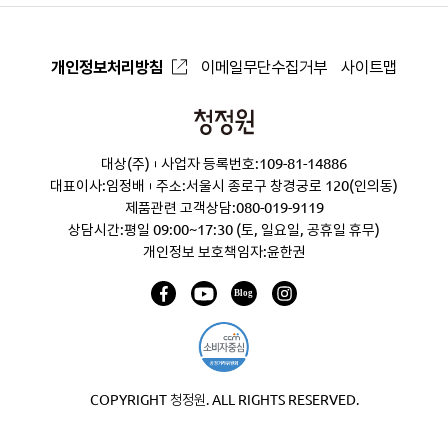
개인정보처리방침
이메일무단수집거부
사이트맵
청
정
대상(주)
사업자 등록번호:109-81-14886
원
대표이사:임정배
주소:서울시 종로구 창경궁로 120(인의동)
제품관련 고객상담:
080-019-9119
상담시간:평일 09:00~17:30 (토, 일요일, 공휴일 휴무)
개인정보 보호책임자:윤한권
COPYRIGHT 청정원. ALL RIGHTS RESERVED.