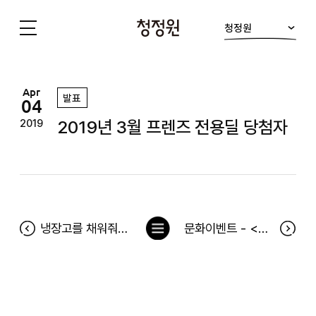
청정원
청
정
원
Apr
발표
04
2019년 3월 프렌즈 전용딜 당첨자
2019
목
냉장고를 채워줘 115차 당첨자(3월 25일~3월 31일) 및 3월 베스트 당첨후기
문화이벤트 - <뮤지컬> 1976년 할란카운티 4월6일 공연 당첨자
록
으
로