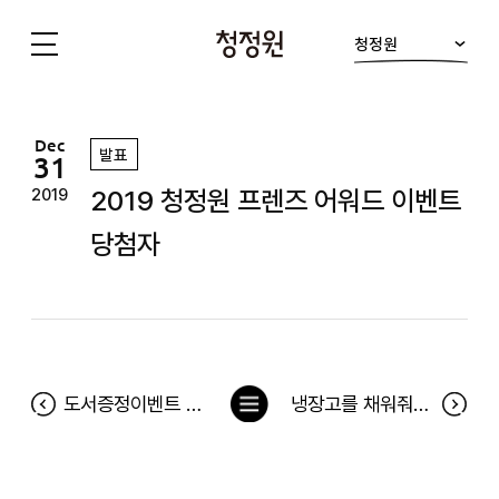
청정원
청
정
원
Dec
발표
31
2019 청정원 프렌즈 어워드 이벤트
2019
당첨자
목
도서증정이벤트 <우아한 승부사> 당첨자
냉장고를 채워줘 154차 당첨자(12월 23일~12월 29일) 및 12월 베스트 당첨후기
록
으
로