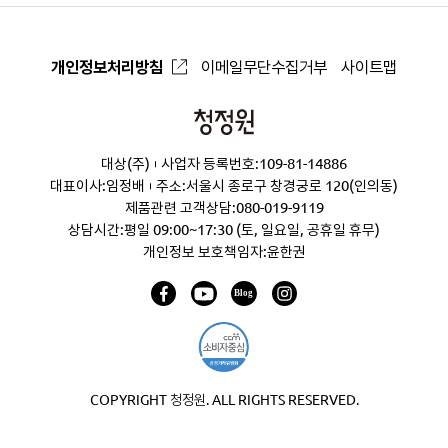
개인정보처리방침
이메일무단수집거부
사이트맵
청
정
대상(주)
사업자 등록번호:109-81-14886
원
대표이사:임정배
주소:서울시 종로구 창경궁로 120(인의동)
제품관련 고객상담:
080-019-9119
상담시간:평일 09:00~17:30 (토, 일요일, 공휴일 휴무)
개인정보 보호책임자:윤한권
COPYRIGHT 청정원. ALL RIGHTS RESERVED.