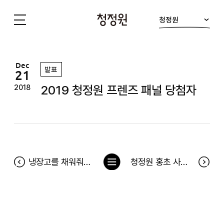
청정원
청
정
원
Dec
발표
21
2019 청정원 프렌즈 패널 당첨자
2018
목
냉장고를 채워줘 100차 당첨자(12월 10일~12월 16일)
청정원 홍초 사이트 서비스 종료 안내
록
으
로