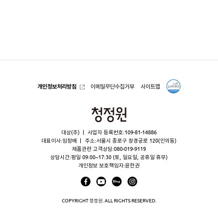
록
으
로
개인정보처리방침
이메일무단수집거부
사이트맵
청
정
대상(주)
사업자 등록번호:109-81-14886
원
대표이사:임정배
주소:서울시 종로구 창경궁로 120(인의동)
제품관련 고객상담:
080-019-9119
상담시간:평일 09:00~17:30 (토, 일요일, 공휴일 휴무)
개인정보 보호책임자:윤한권
COPYRIGHT 청정원. ALL RIGHTS RESERVED.