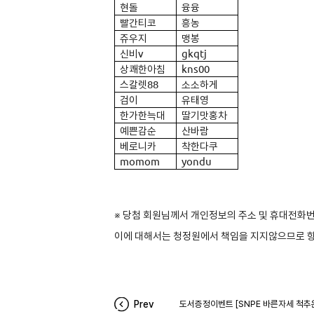
현돌
융융
빨간티코
흥농
쥬우지
맹봉
신비v
gkqtj
상쾌한아침
kns00
스칼렛88
소소하게
검이
유태영
한가한늑대
딸기맛홍차
예쁜감순
산바람
베로니카
착한다쿠
momom
yondu
※ 당첨 회원님께서 개인정보의 주소 및 휴대전화
이에 대해서는 청정원에서 책임을 지지않으므로 
Prev
도서증정이벤트 [SNPE 바른자세 척추