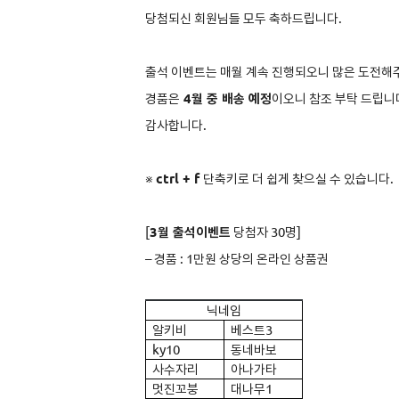
당첨되신 회원님들 모두 축하드립니다.
출석 이벤트는 매월 계속 진행되오니 많은 도전해
경품은
4월 중 배송 예정
이오니 참조 부탁 드립니
감사합니다.
※
ctrl + f
단축키로 더 쉽게 찾으실 수 있습니다.
[
3
월 출석이벤트
당첨자 30명]
–
경품 : 1만원 상당의 온라인 상품권
닉네임
알키비
베스트3
ky10
동네바보
사수자리
아나가타
멋진꼬붕
대나무1