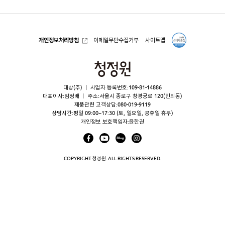
개인정보처리방침
이메일무단수집거부
사이트맵
청
정
대상(주)
사업자 등록번호:109-81-14886
원
대표이사:임정배
주소:서울시 종로구 창경궁로 120(인의동)
제품관련 고객상담:
080-019-9119
상담시간:평일 09:00~17:30 (토, 일요일, 공휴일 휴무)
개인정보 보호책임자:윤한권
COPYRIGHT 청정원. ALL RIGHTS RESERVED.