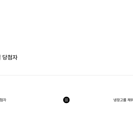
딜 당첨자
당첨자
냉장고를 채워
목
록
으
로