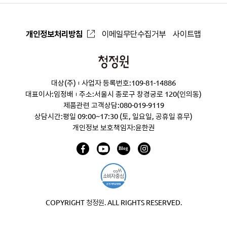
개인정보처리방침
이메일무단수집거부
사이트맵
청
정
대상(주)
사업자 등록번호:109-81-14886
원
대표이사:임정배
주소:서울시 종로구 창경궁로 120(인의동)
제품관련 고객상담:
080-019-9119
상담시간:평일 09:00~17:30 (토, 일요일, 공휴일 휴무)
개인정보 보호책임자:윤한권
COPYRIGHT 청정원. ALL RIGHTS RESERVED.