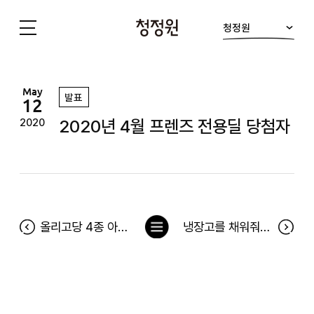
청정원
청
정
원
May
발표
12
2020년 4월 프렌즈 전용딜 당첨자
2020
목
올리고당 4종 아이콘 찾기 이벤트 당첨자
냉장고를 채워줘 173차 당첨자(5월 4일~5월 10일)
록
으
로