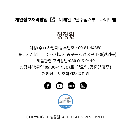
개인정보처리방침
이메일무단수집거부
사이트맵
청
정
대상(주)
사업자 등록번호:109-81-14886
원
대표이사:임정배
주소:서울시 종로구 창경궁로 120(인의동)
제품관련 고객상담:
080-019-9119
상담시간:평일 09:00~17:30 (토, 일요일, 공휴일 휴무)
개인정보 보호책임자:윤한권
COPYRIGHT 청정원. ALL RIGHTS RESERVED.