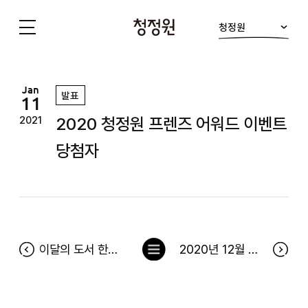
청정원
청
정
원
Jan
발표
11
2020 청정원 프렌즈 어워드 이벤트
2021
당첨자
목
이달의 도서 한줄평 이벤트 12월 당첨자 발표
2020년 12월 청정원 출석 이벤트 및 365일 출석왕 당첨자
록
으
로