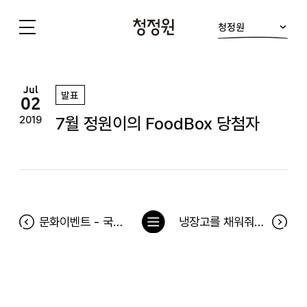
청정원
청
정
원
Jul
발표
02
7월 정원이의 FoodBox 당첨자
2019
목
문화이벤트 - 국립무용단<묵향> 공연 당첨자
냉장고를 채워줘 128차 당첨자(6월 24일~6월 30일) 및 6월 베스트 당첨후기
록
으
로