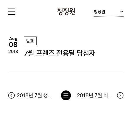
청정원
청
정
원
Aug
발표
08
7월 프렌즈 전용딜 당첨자
2018
목
2018년 7월 청정원 출석이벤트 당첨자
2018년 7월 식탁이 있는 풍경 당첨자
록
으
로