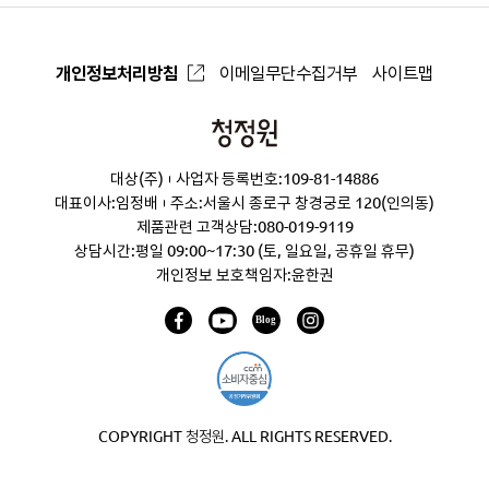
개인정보처리방침
이메일무단수집거부
사이트맵
청
정
대상(주)
사업자 등록번호:109-81-14886
원
대표이사:임정배
주소:서울시 종로구 창경궁로 120(인의동)
제품관련 고객상담:
080-019-9119
상담시간:평일 09:00~17:30 (토, 일요일, 공휴일 휴무)
개인정보 보호책임자:윤한권
COPYRIGHT 청정원. ALL RIGHTS RESERVED.