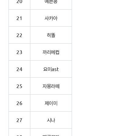
20
예쁜콩
21
샤카아
22
히똘
23
까리메컵
24
요미ast
25
자몽라떼
26
제이미
27
시나