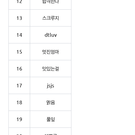
12
합격한다
13
스크루지
14
dtluv
15
멋진엄마
16
맛있는걸
17
jsjs
18
맑음
19
풀잎