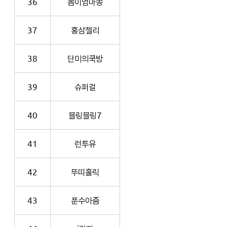
36
봄이엄마쏭
37
홍삼젤리
38
단미의쿡방
39
슈퍼걸
40
블링블링7
41
런투유
42
뚜띠홀릭
43
푼수아줌