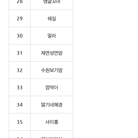
28
땡글꼬마
29
쉐실
30
얼라
31
재연성연맘
32
수원보기맘
33
깜딱이
34
딸기네혜경
35
샤이홍