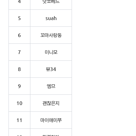
4
낫쏘베드
5
suah
6
꼬마사랑둥
7
미니모
8
뷰34
9
엠므
10
괜찮은지
11
마이애미쭈