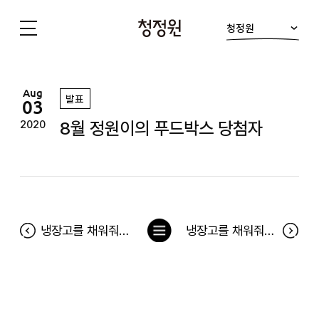
청정원
청
정
원
Aug
발표
03
8월 정원이의 푸드박스 당첨자
2020
목
냉장고를 채워줘 184차 당첨자(7월 20일~7월 26일)
냉장고를 채워줘 185차 당첨자(7월 27일~8월 2일) 및 7월 베스트 당첨후기
록
으
로