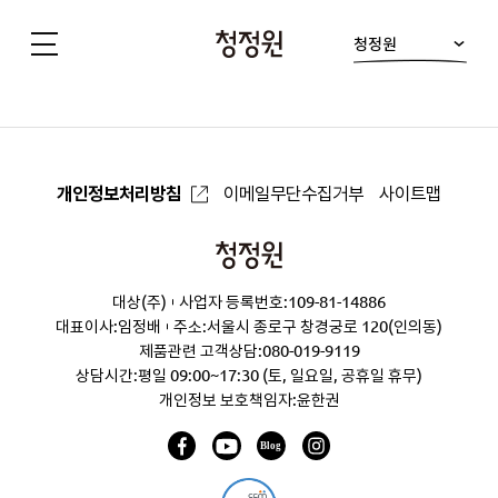
청정원
청
정
원
개인정보처리방침
이메일무단수집거부
사이트맵
청
정
대상(주)
사업자 등록번호:109-81-14886
원
대표이사:임정배
주소:서울시 종로구 창경궁로 120(인의동)
제품관련 고객상담:
080-019-9119
상담시간:평일 09:00~17:30 (토, 일요일, 공휴일 휴무)
개인정보 보호책임자:윤한권