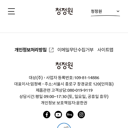
청정원
청
정
원
개인정보처리방침
이메일무단수집거부
사이트맵
청
정
대상(주)
사업자 등록번호:109-81-14886
원
대표이사:임정배
주소:서울시 종로구 창경궁로 120(인의동)
제품관련 고객상담:
080-019-9119
상담시간:평일 09:00~17:30 (토, 일요일, 공휴일 휴무)
개인정보 보호책임자:윤한권