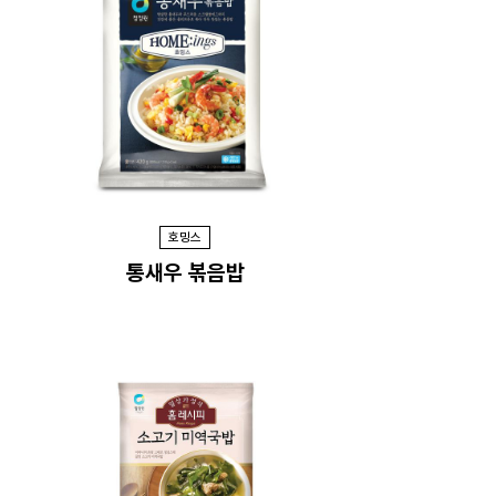
호밍스
통새우 볶음밥