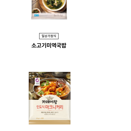
일상가정식
소고기미역국밥