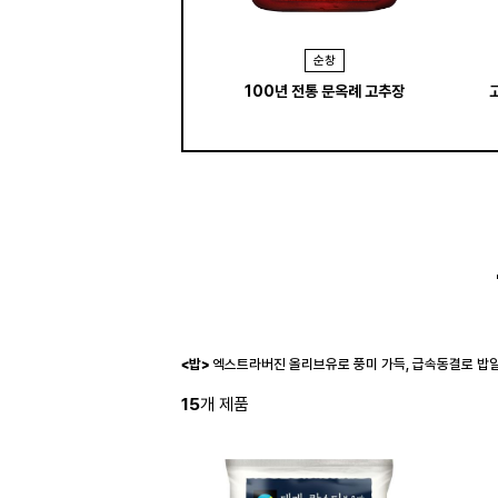
순창
100년 전통 문옥례 고추장
<밥>
엑스트라버진 올리브유로 풍미 가득, 급속동결로 밥알
15
개 제품