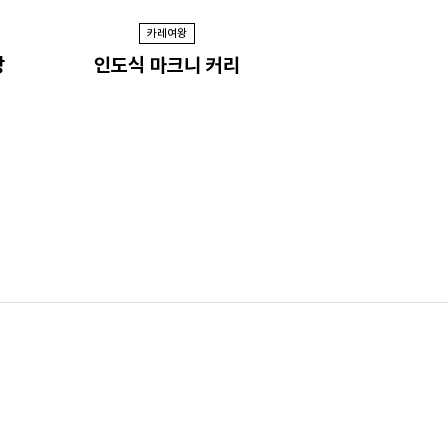
카레여왕
장
인도식 마크니 커리