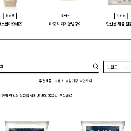
청정원
호밍스
맛선생
고소한마요네즈
마포식 돼지양념구이
맛선생 해물 원
브랜드
추천제품
#홍초
#삼계탕
#안주야
 한알 한알의 식감을 살려낸 냉동 볶음밥, 주먹밥류