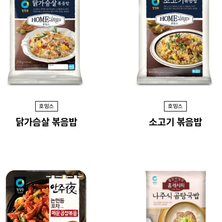
호밍스
호밍스
닭가슴살 볶음밥
소고기 볶음밥