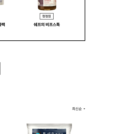
청정원
물팩
쉐프의 비프스톡
최신순