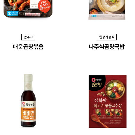
안주야
일상가정식
매운곱창볶음
나주식곰탕국밥