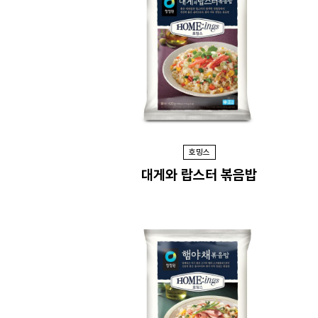
호밍스
대게와 랍스터 볶음밥