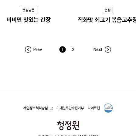
햇살담은
순창
비비면 맛있는 간장
직화맛 쇠고기 볶음고추
Prev
1
2
Next
개인정보처리방침
이메일무단수집거부
사이트맵
청
정