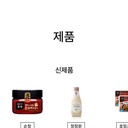
정
원
제품
신제품
순창
청정원
호밍