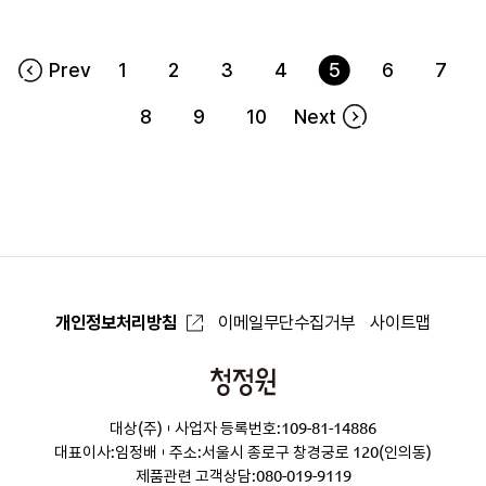
Prev
1
2
3
4
5
6
7
8
9
10
Next
개인정보처리방침
이메일무단수집거부
사이트맵
청
정
대상(주)
사업자 등록번호:109-81-14886
원
대표이사:임정배
주소:서울시 종로구 창경궁로 120(인의동)
제품관련 고객상담:
080-019-9119