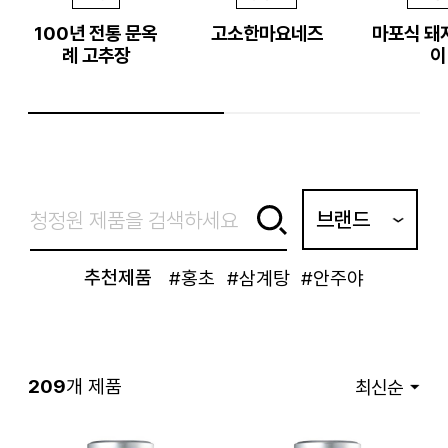
100년 전통 문옥
고소한마요네즈
마포식 돼
례 고추장
이
브랜드
추천제품
#홍초
#삼계탕
#안주야
209
개 제품
최신순