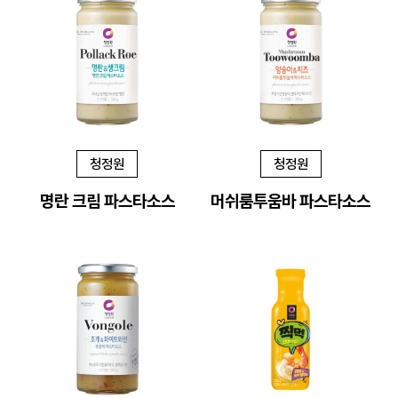
청정원
청정원
명란 크림 파스타소스
머쉬룸투움바 파스타소스