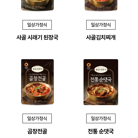
일상가정식
일상가정식
사골 시래기 된장국
사골김치찌개
일상가정식
일상가정식
곱창전골
전통 순댓국