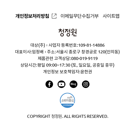
개인정보처리방침
이메일무단수집거부
사이트맵
청
정
대상(주)
사업자 등록번호:109-81-14886
원
대표이사:임정배
주소:서울시 종로구 창경궁로 120(인의동)
제품관련 고객상담:
080-019-9119
상담시간:평일 09:00~17:30 (토, 일요일, 공휴일 휴무)
개인정보 보호책임자:윤한권
COPYRIGHT 청정원. ALL RIGHTS RESERVED.