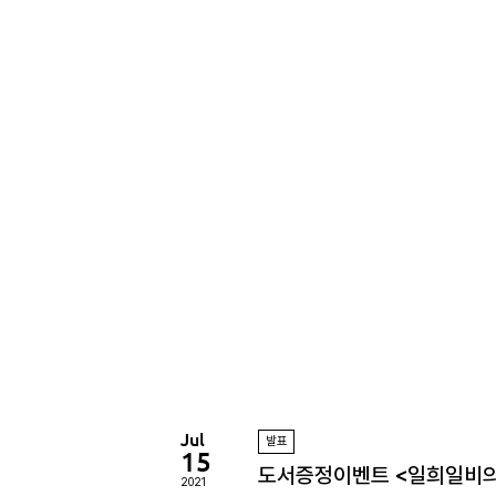
정
원
Jul
발표
15
도서증정이벤트 <일희일비의
2021